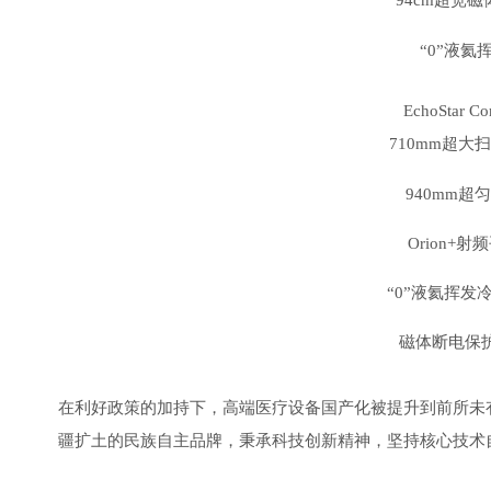
94cm超宽
“0”液氦
EchoStar Co
710mm超大
940mm超
Orion+射
“0”液氦挥发
磁体断电保
在利好政策的加持下，高端医疗设备国产化被提升到前所未有
疆扩土的民族自主品牌，秉承科技创新精神，坚持核心技术