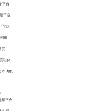
像平台
频平台
3”谱仪
线圈
梯度
度磁体
检查功能
r
”射频平台