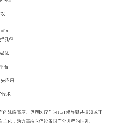
磁体内径
挥发
mfort
扫描孔径
匀磁体
频平台
冷头应用
护技术
的战略高度。奥泰医疗作为1.5T超导磁共振领域开
自主化，助力高端医疗设备国产化进程的推进。