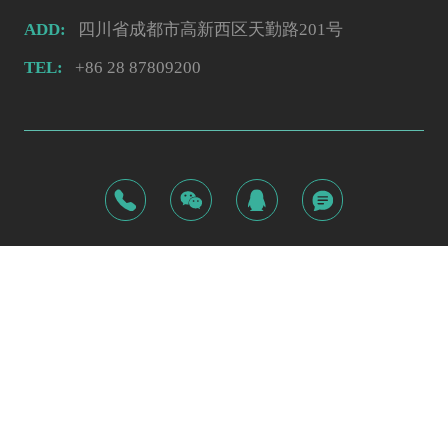
ADD:
四川省成都市高新西区天勤路201号
TEL:
+86 28 87809200
©2026
奥泰医疗系统有限责任公司
蜀ICP备09033228号
网站安全
由汉博提供
蒙特
·互联网资深服务商
互联网药品医疗器械信息服务备案编号：川网药信备字〔2025〕
网站建设
由蒙特提供
00368号
网站设计
由蒙特提供
技术支持:
网站制作
由蒙特提供
网站改版
由蒙特提供
网页设计
由蒙特提供
网站开发
由蒙特提供
本网站未发布麻醉药品、精神药品、医疗用毒性药品、放