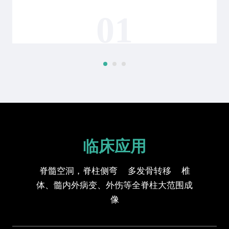
01
临床应用
脊髓空洞，脊柱侧弯 多发骨转移 椎
体、髓内外病变、外伤等全脊柱大范围成
像