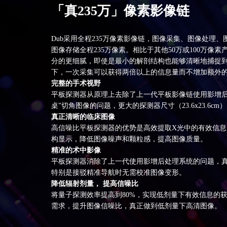
「真235万」像素影像链
Dub采用全程235万像素影像链，图像采集、图像处理
图像存储全程235万像素。相比于其他50万或100万像素
分的更细腻，即使是最小的解剖结构也能够清晰地捕捉
下，一次采集可以获得两倍以上的信息量而不增加额外
完整的手术视野
平板探测器从原理上去除了上一代平板影像链使用影增后
桌”切角图像的问题，更大的探测器尺寸（23.6x23.6c
真正清晰的临床图像
高信噪比平板探测器的优势是高效提取X光中的有效信息
构显示，降低图像噪声和颗粒感，提高图像质量。
精准的术中影像
平板探测器消除了上一代使用影增后处理系统的问题，
特别是接驳精准导航时无需校准图像变形。
降低辐射剂量， 提高信噪比
将量子探测效率提高到80%，实现低剂量下有效信息的
需求，提升图像信噪比，真正做到低剂量下高清图像。