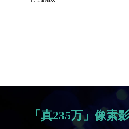
作人员的视线
「真235万」像素