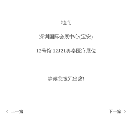
地点
深圳国际会展中心(宝安)
12号馆
12J21
奥泰医疗展位
静候您拨冗出席!
上一篇
下一篇