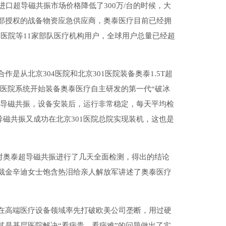
进口超导磁共振市场价格降低了300万/台的时候，大
部授权的战备物资应急供应商，奥泰医疗目前已经拥
458医院等11家部队医疗机构用户，全球用户总量已经超
是从北京304医院和北京301医院装备奥泰1.5T超
部队医院系统开始装备奥泰医疗自主研发的第一代“破冰
5T超导磁共振，设备安装后，运行非常稳定，每天平均检
T超导磁共振又成功在北京301医院总院实现装机，这也是
家对奥泰超导磁共振进行了几天全面检测，得出的结论
裁金辛迪女士饱含热泪给亲人解放军讲述了奥泰医疗
。
在高端医疗设备领域率先打破欧美公司垄断，用过硬
其是基层医院解决“看病贵、看病难”的问题做出了实