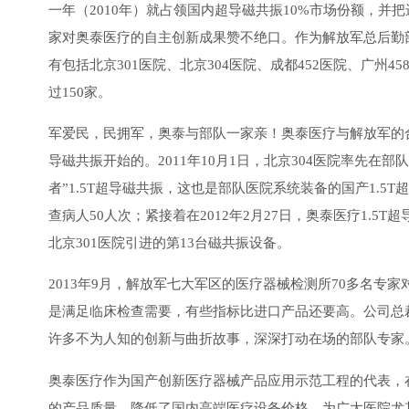
一年（2010年）就占领国内超导磁共振10%市场份额，并把
家对奥泰医疗的自主创新成果赞不绝口。作为解放军总后勤
有包括北京301医院、北京304医院、成都452医院、广州
过150家。
军爱民，民拥军，奥泰与部队一家亲！奥泰医疗与解放军的合作
导磁共振开始的。2011年10月1日，北京304医院率先在
者”1.5T超导磁共振，这也是部队医院系统装备的国产1.
查病人50人次；紧接着在2012年2月27日，奥泰医疗1.5
北京301医院引进的第13台磁共振设备。
2013年9月，解放军七大军区的医疗器械检测所70多名专
是满足临床检查需要，有些指标比进口产品还要高。公司总
许多不为人知的创新与曲折故事，深深打动在场的部队专家
奥泰医疗作为国产创新医疗器械产品应用示范工程的代表，
的产品质量，降低了国内高端医疗设备价格，为广大医院尤